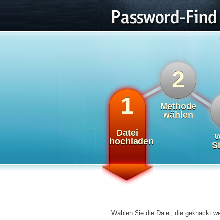
2
1
Methode
wählen
Datei
W
hochladen
S
Wählen Sie die Datei, die geknackt we