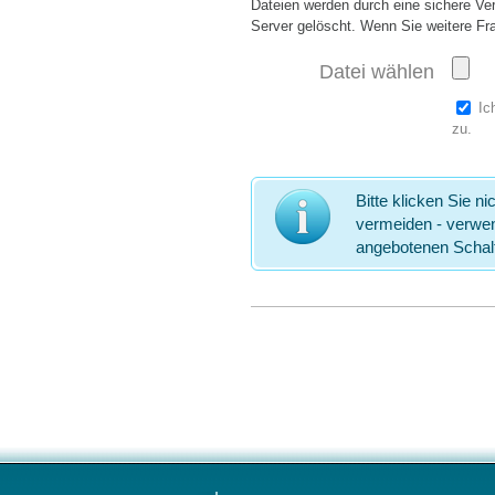
Dateien w
erden durch eine sichere V
Server gelöscht. Wenn Sie weitere F
Datei wählen
Ic
zu.
Bitte klicken Sie n
vermeiden - verwen
angebotenen Schalt