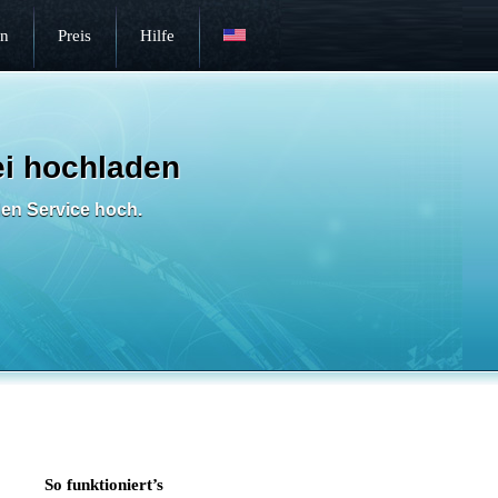
en
Preis
Hilfe
ei hochladen
den Service hoch.
So funktioniert’s