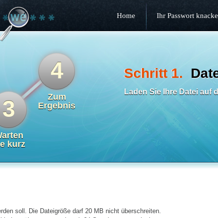
Home
Ihr Passwort knack
4
Schritt 1.
Dat
Laden Sie Ihre Datei auf 
Zum
3
Ergebnis
arten
ie kurz
rden soll. Die Dateigröße darf 20 MB nicht überschreiten.