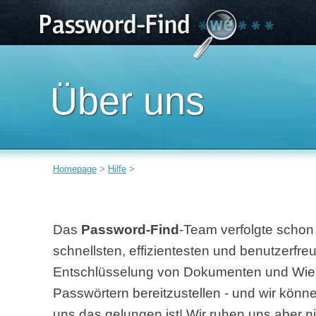
Über uns
Homepage
>
Hilfe
>
Das
Password-Find
-Team verfolgte schon
schnellsten, effizientesten und benutzerfre
Entschlüsselung von Dokumenten und Wied
Passwörtern bereitzustellen - und wir könn
uns das gelungen ist! Wir ruhen uns aber n