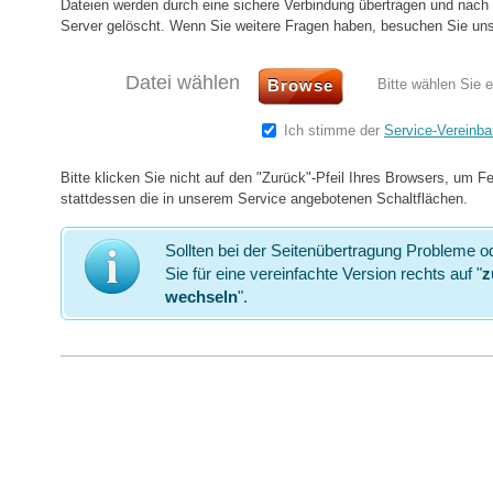
Dateien w
erden durch eine sichere Verbindung übertragen und nac
Server gelöscht. Wenn Sie weitere Fragen haben, besuchen Sie un
Datei wählen
Browse
Bitte wählen Sie e
Ich stimme der
Service-Vereinba
Bitte klicken Sie nicht auf den "Zurück"-Pfeil Ihres Browsers, um 
stattdessen die in unserem Service angebotenen Schaltflächen.
3
3
3
Sollten bei der Seitenübertragung Probleme od
Sie für eine vereinfachte Version rechts auf "
z
wechseln
".
Warten
Warten
Warten
Sie kurz
Sie kurz
Sie kurz
4
4
4